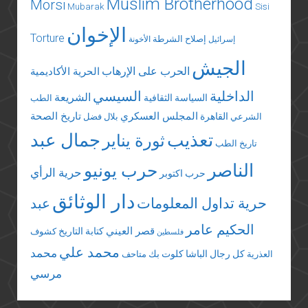
Muslim Brotherhood
Morsi
Mubarak
Sisi
الإخوان
Torture
إصلاح الشرطة
إسرائيل
الأخونة
الجيش
الحرب على الإرهاب
الحرية الأكاديمية
الداخلية
السيسي
الشريعة
السياسة الثقافية
الطب
المجلس العسكري
تاريخ الصحة
القاهرة
الشرعي
بلال فضل
تعذيب
جمال عبد
ثورة يناير
تاريخ الطب
الناصر
حرب يونيو
حرية الرأي
حرب اكتوبر
دار الوثائق
حرية تداول المعلومات
عبد
الحكيم عامر
قصر العيني
كتابة التاريخ
كشوف
فلسطين
محمد علي
محمد
كل رجال الباشا
كلوت بك
العذرية
متاحف
مرسي