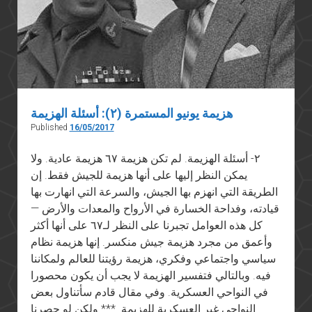
هزيمة يونيو المستمرة (٢): أسئلة الهزيمة
Published
16/05/2017
٢- أسئلة الهزيمة. لم تكن هزيمة ٦٧ هزيمة عادية. ولا
يمكن النظر إليها على أنها هزيمة للجيش فقط. إن
الطريقة التي انهزم بها الجيش، والسرعة التي انهارت بها
قيادته، وفداحة الخسارة في الأرواح والمعدات والأرض —
كل هذه العوامل تجبرنا على النظر لـ٦٧ على أنها أكثر
وأعمق من مجرد هزيمة جيش منكسر. إنها هزيمة نظام
سياسي واجتماعي وفكري، هزيمة رؤيتنا للعالم ولمكاننا
فيه. وبالتالي فتفسير الهزيمة لا يجب أن يكون محصورا
في النواحي العسكرية. وفي مقال قادم سأتناول بعض
النواحي غير العسكرية للهزيمة. *** ولكن لو حصرنا