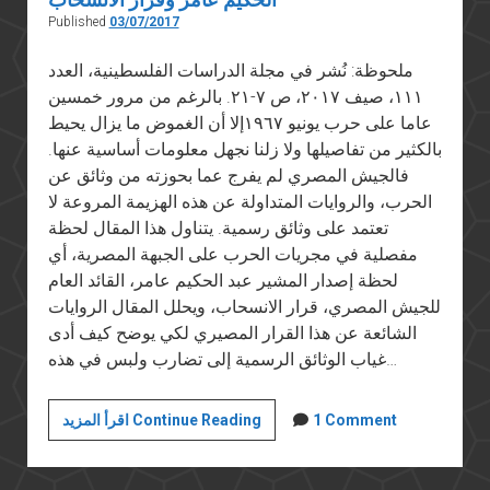
Published
03/07/2017
ملحوظة: نُشر في مجلة الدراسات الفلسطينية، العدد
١١١، صيف ٢٠١٧، ص ٧-٢١. بالرغم من مرور خمسين
عاما على حرب يونيو ١٩٦٧إلا أن الغموض ما يزال يحيط
بالكثير من تفاصيلها ولا زلنا نجهل معلومات أساسية عنها.
فالجيش المصري لم يفرج عما بحوزته من وثائق عن
الحرب، والروايات المتداولة عن هذه الهزيمة المروعة لا
تعتمد على وثائق رسمية. يتناول هذا المقال لحظة
مفصلية في مجريات الحرب على الجبهة المصرية، أي
لحظة إصدار المشير عبد الحكيم عامر، القائد العام
للجيش المصري، قرار الانسحاب، ويحلل المقال الروايات
الشائعة عن هذا القرار المصيري لكي يوضح كيف أدى
غياب الوثائق الرسمية إلى تضارب ولبس في هذه…
هزيمة
1 Comment
اقرأ المزيد Continue Reading
يونيو
المستمرة