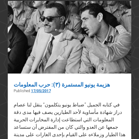
(١٣):
عنب
وبصل:
عبد
الحكيم
عامر
وقرار
الانسحاب
هزيمة يونيو المستمرة (٣): حرب المعلومات
Published
17/05/2017
في كتابه الجميل “ضباط يونيو يتكلمون” ينقل لنا عصام
دراز شهادة مأساوية لأحد الطيارين يصف فيها مدى دقة
المعلومات التي استطاعت إدارة المخابرات الحربية
جمعها عن العدو والتي كان من المفترض أن ستساعد
هذا الطيار وزملاءه على القيام بإحدى الغارات على مدينة