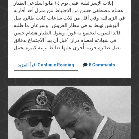
إيلات الإسرائيلية. ففي يوم ١٤ مايو استُدعي الطيار
هشام مصطفى حسن من الاحتياط من منزل أحد أقاربه
في الزمالك، وفي أقل من ثلاث ساعات كانت طائرة نقل
أليوشن تهبط به في مطار العريش. وسرعان ما طلبه
قائد السرب ليجتمع به فوراً. ويقول الطيار هشام حسن
في شهادته لعصام دراز: “قبل أن يبدأ الاجتماع بدقائق
تصل طائرة حربية أُخرى عليها ضابط برتبة كبيرة يحمل…
هزيمة
8 Comments
اقرأ المزيد Continue Reading
يونيو
المستمرة
(٣):
حرب
المعلومات