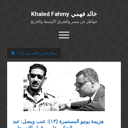
Khaled Fahmy خالد فهمي
خواطر عن مصر والشرق الأوسط والتاريخ
open
menu
twitter
facebook
صلاح الدين الحديدي
Tag:
خلفية شخصية
كتابات أكاديمية
مقالات صحافية
بوستات من فيسبوك
مقابلات في الإعلام
Languages
هزيمة يونيو المستمرة (١٣): عنب وبصل: عبد
الحكيم عامر وقرار الانسحاب