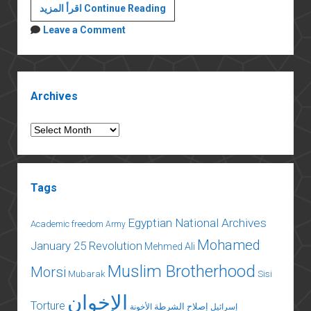
خواطر
اقرأ المزيد Continue Reading
بالعامية:
Leave a Comment
خمسة
أسباب
للاعتراض
Sidebar
على
Archives
قرار
منع
Archives
فيلم
الخروج
Tags
Egyptian National Archives
Academic freedom
Army
Mohamed
January 25 Revolution
Mehmed Ali
Muslim Brotherhood
Morsi
Mubarak
Sisi
الإخوان
Torture
إصلاح الشرطة
إسرائيل
الأخونة