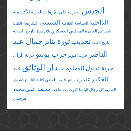
الجيش
الحرب على الإرهاب
الحرية الأكاديمية
الداخلية
السيسي
الشريعة
السياسة الثقافية
الطب
المجلس العسكري
تاريخ الصحة
القاهرة
الشرعي
بلال فضل
تعذيب
جمال عبد
ثورة يناير
تاريخ الطب
الناصر
حرب يونيو
حرية الرأي
حرب اكتوبر
دار الوثائق
حرية تداول المعلومات
عبد
الحكيم عامر
قصر العيني
كتابة التاريخ
كشوف
فلسطين
محمد علي
محمد
كل رجال الباشا
كلوت بك
العذرية
متاحف
مرسي