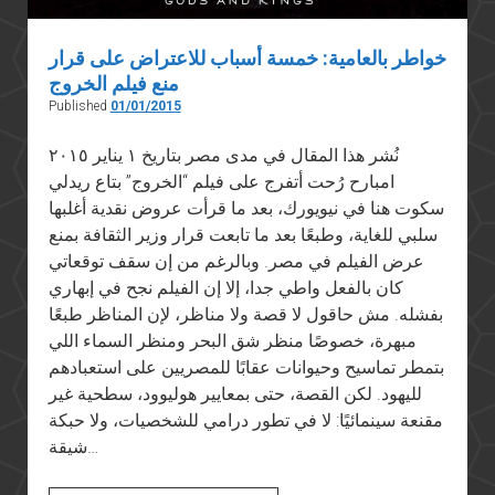
خواطر بالعامية: خمسة أسباب للاعتراض على قرار
منع فيلم الخروج
Published
01/01/2015
نُشر هذا المقال في مدى مصر بتاريخ ١ يناير ٢٠١٥
امبارح رُحت أتفرج على فيلم “الخروج” بتاع ريدلي
سكوت هنا في نيويورك، بعد ما قرأت عروض نقدية أغلبها
سلبي للغاية، وطبعًا بعد ما تابعت قرار وزير الثقافة بمنع
عرض الفيلم في مصر. وبالرغم من إن سقف توقعاتي
كان بالفعل واطي جدا، إلا إن الفيلم نجح في إبهاري
بفشله. مش حاقول لا قصة ولا مناظر، لإن المناظر طبعًا
مبهرة، خصوصًا منظر شق البحر ومنظر السماء اللي
بتمطر تماسيح وحيوانات عقابًا للمصريين على استعبادهم
لليهود. لكن القصة، حتى بمعايير هوليوود، سطحية غير
مقنعة سينمائيًا: لا في تطور درامي للشخصيات، ولا حبكة
شيقة…