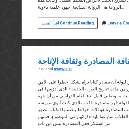
 تشريح الجثث لأغراض التعليم الطبى. وكانت هذه
الرواية هى الرواية الشائعة: جهود علمية دءوبة…
الجاسوسية
Leave a C
اقرأ المزيد Continue Reading
والبحث
العلمي
افة المصادرة وثقافة الإتاحة
Published
09/09/2012
روق” في ٩ سبتمبر ٢٠١٢ هل يحق للولة أن تصادر كتابا تراه يشكل خطرا على الأمن
 مادة «تاريخ العرب الحديث» الذى أدرّسها فى
فكانت ما وصلنى قبيل بدء العام الدراسى من أن جهة
لدولة قرر مصادرة الكتاب الذى كنت أنوى تدريسه
بب المصادرة هو ثلاث خرائط يتضمنها الكتاب تظهر
لطلاب سارعوا بإبداء آرائهم فى الموضوع، فمنهم
من استنكر فعل المصادرة ليس من باب…