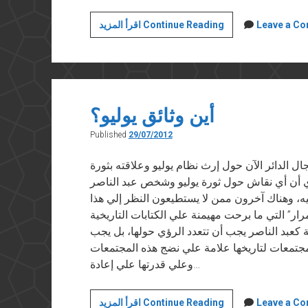
ثقافة
Leave a C
اقرأ المزيد Continue Reading
المصادرة
وثقافة
الإتاحة
أين وثائق يوليو؟
Published
29/07/2012
“أخبار الأدب” في ٢٩ يوليو ٢٠١٢ السجال الدائر الآن حول إرث نظام يوليو وعلاقته بثورة
 أن أي نقاش حول ثورة يوليو وشخص عبد الناصر
ه، وهناك آخرون ممن لا يستطيعون النظر إلي هذا
ر” التي ما برحت مهيمنة علي الكتابات التاريخية
 كعبد الناصر يجب أن تتعدد الرؤي حولها، بل يجب
مجتمعات لتاريخها علامة علي نضج هذه المجتمعات
وعلي قدرتها علي إعادة…
أين
Leave a C
اقرأ المزيد Continue Reading