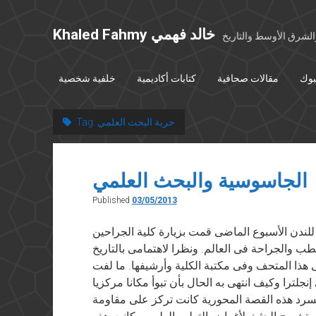
Khaled Fahmy خالد فهمي
شرق الأوسط والتاريخ
بوك
مقالات صحافية
كتابات أكاديمية
خلفية شخصية
حرية البحث العلمي
Tag:
الجاسوسية والبحث العلمي
Published
03/05/2013
 في ٣ مايو ٢٠١٣ أثناء رحلة للندن الأسبوع الماضى قمت بزيارة كلية الجراحين
لطب والجراحة فى العالم. ونظرا لاهتمامى بالتاريخ
هذا المتحف وفى مكتبة الكلية وأرشيفها. ما لفت
ترا وكيف انتهى به الحال بأن تبوأ مكانا مركزيا
 لسرد هذه القصة المحورية كانت تركز على مقاومة