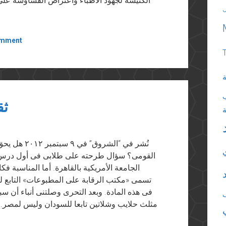
الكنيسة لجهود الأطباء واعتراض القساوسة على
omment
ة
ثق
نُشر في “الش
القومى؟ سؤال طرحته على طلابى فى أول درس من
الجامعة الأمريكية بالقاهرة. أما المناسبة 
تسمى «مكتب الرقابة على المطبوعات» التابع ل
فى هذه المادة. وبعد التحرى وصلتنى أنباء أن س
مثلث حلايب وشلاتين تابعا للسودان وليس لمصر. ا