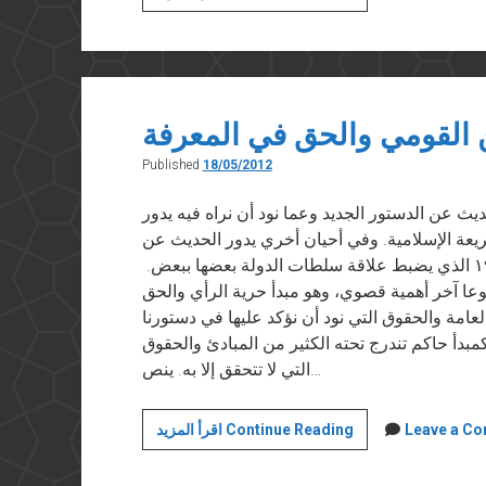
وثائق
يوليو؟
 القومي والحق في المعرفة
Published
18/05/2012
ر الأدب” في ١٨ مايو ٢٠١٢ عند الحديث عن الدستور الجديد وعما نود أن نراه فيه يدور
لشريعة الإسلامية. وفي أحيان أخري يدور الحديث عن
ضرورة تعديل الفصل الخامس من دستور ١٩٧١ الذي يضبط علاقة سلطات الدولة بعضها ببعض.
ا آخر أهمية قصوي، وهو مبدأ حرية الرأي والحق
امة والحقوق التي نود أن نؤكد عليها في دستورنا
مبدأ حاكم تندرج تحته الكثير من المبادئ والحقوق
التي لا تتحقق إلا به. ينص…
الأمن
Leave a C
اقرأ المزيد Continue Reading
القومي
والحق