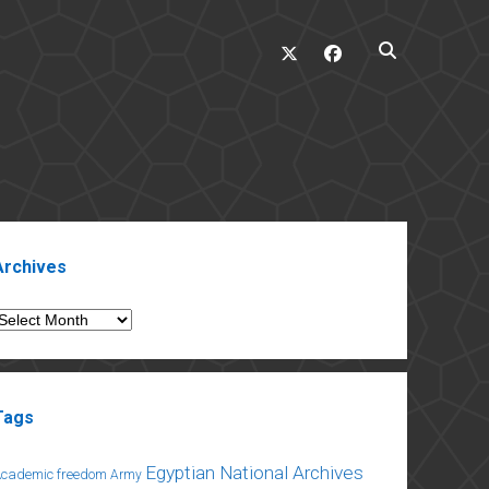
twitter
facebook
ebar
Archives
rchives
Tags
Egyptian National Archives
Academic freedom
Army