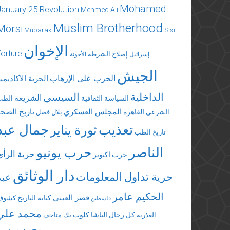
Mohamed
January 25 Revolution
Mehmed Ali
Muslim Brotherhood
Morsi
Mubarak
Sisi
الإخوان
Torture
إصلاح الشرطة
إسرائيل
الأخونة
الجيش
الحرب على الإرهاب
الحرية الأكاديمي
الداخلية
السيسي
الشريعة
السياسة الثقافية
الطب
المجلس العسكري
تاريخ الصحة
القاهرة
الشرعي
بلال فضل
تعذيب
جمال عبد
ثورة يناير
تاريخ الطب
الناصر
حرب يونيو
حرية الرأي
حرب اكتوبر
دار الوثائق
حرية تداول المعلومات
عبد
الحكيم عامر
قصر العيني
كتابة التاريخ
كشوف
فلسطين
محمد علي
كل رجال الباشا
كلوت بك
العذرية
متاحف
محمد مرسي