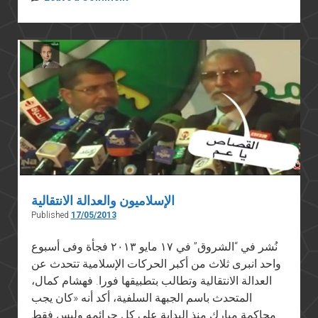
لمؤسسات
المجتمع
المدني
الإسلاميون والعدالة الانتقالية
Published
17/05/2013
نُشر في “الشروق” في ١٧ مايو ٢٠١٣ فجأة وفى أسبوع
واحد انبرى ثلاث من أكبر الحركات الإسلامية تتحدث عن
العدالة الانتقالية وتطالب بتطبيقها فورا. فهشام كمال،
المتحدث باسم الجبهة السلفية، أكد أنه «كان يجب
محاكمة مبارك منذ البداية على كل جرائمه وليس فقط