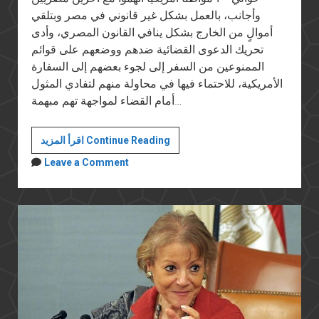
وأجانب، بالعمل بشكل غير قانوني في مصر وبتلقي
أموالٍ من الخارج بشكل ينافي القانون المصري، وأدى
تحريك الدعوى القضائية ضدهم ووضعهم على قوائم
الممنوعين من السفر إلى لجوء بعضهم إلى السفارة
الأمريكية، للاحتماء فيها في محاولة منهم لتفادي المثول
أمام القضاء لمواجهة تهم مبهمة…
حقيقة
اقرأ المزيد Continue Reading
حملة
Leave a Comment
فايزة
أبو
النجا
على
جمعيات
المجتمع
المدني