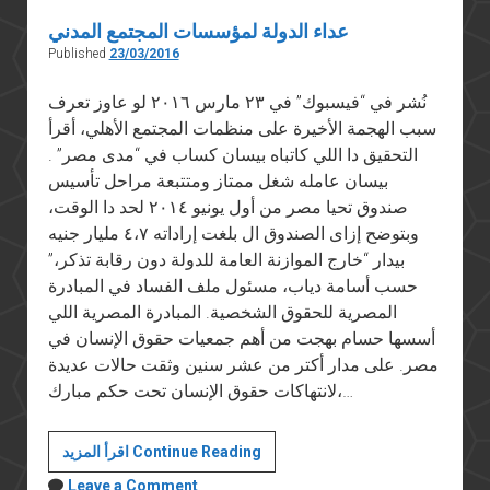
عداء الدولة لمؤسسات المجتمع المدني
Published
23/03/2016
نُشر في “فيسبوك” في ٢٣ مارس ٢٠١٦ لو عاوز تعرف
سبب الهجمة الأخيرة على منظمات المجتمع الأهلي، أقرأ
التحقيق دا اللي كاتباه بيسان كساب في “مدى مصر” .
بيسان عامله شغل ممتاز ومتتبعة مراحل تأسيس
صندوق تحيا مصر من أول يونيو ٢٠١٤ لحد دا الوقت،
وبتوضح إزاى الصندوق ال بلغت إراداته ٤،٧ مليار جنيه
بيدار “خارج الموازنة العامة للدولة دون رقابة تذكر،”
حسب أسامة دياب، مسئول ملف الفساد في المبادرة
المصرية للحقوق الشخصية. المبادرة المصرية اللي
أسسها حسام بهجت من أهم جمعيات حقوق الإنسان في
مصر. على مدار أكتر من عشر سنين وثقت حالات عديدة
لانتهاكات حقوق الإنسان تحت حكم مبارك،…
عداء
اقرأ المزيد Continue Reading
الدولة
Leave a Comment