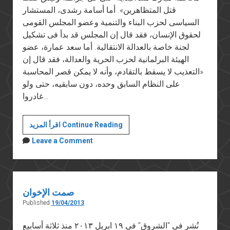
قتل المتظاهرين». أما أسامة رشدى، المستشار
السياسى لحزب البناء والتنمية وعضو المجلس القومى
لحقوق الإنسان، فقد قال إن المجلس قد بدأ فى تشكيل
لجنة خاصة بالعدالة الانتقالية. أما سعد عمارة، عضو
الهيئة البرلمانية لحزب الحرية والعدالة، فقد قال إن
«التعذيب لا يسقط بالتقادم، وأنه لا يمكن قصر المحاسبة
على النظام السابق وحده، دون سابقيه، حتى ولو
غادروا…
الإسلاميون
اقرأ المزيد Continue Reading
والعدالة
Leave a Comment
الانتقالية
صمت الإخوان
Published
19/04/2013
نُشر في “الشروق” في ١٩ ابريل ٢٠١٣ منذ ثلاثة أسابيع