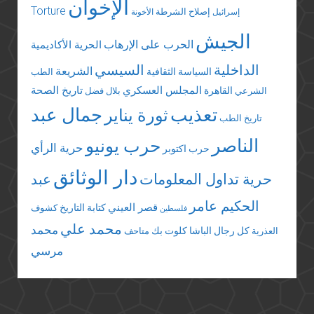
الإخوان
Torture
إصلاح الشرطة
إسرائيل
الأخونة
الجيش
الحرب على الإرهاب
الحرية الأكاديمية
الداخلية
السيسي
الشريعة
السياسة الثقافية
الطب
المجلس العسكري
تاريخ الصحة
القاهرة
الشرعي
بلال فضل
تعذيب
جمال عبد
ثورة يناير
تاريخ الطب
الناصر
حرب يونيو
حرية الرأي
حرب اكتوبر
دار الوثائق
حرية تداول المعلومات
عبد
الحكيم عامر
قصر العيني
كتابة التاريخ
كشوف
فلسطين
محمد علي
محمد
كل رجال الباشا
كلوت بك
العذرية
متاحف
مرسي