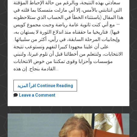
سعادتي بهذه النتيجة، وبالرغم من حالة الإحباط المؤقتة
التي انتابتني بالأمس، إلا أني مازلت متمسكا بما قلته في
هذا المقال (باستثناء الخطأ في الحساب الذي ستلاحظونه
— مع أني كنت ثانوية عامة رياضة وجبت مجموع كويس
فيها). فتاريخيا ما حققناه منذ اندلاع الثورة لا يستهان به،
وإيجابيات المرحلة السابقة، في رأيي، أكثر من سلبياتها.
على أن علينا مجهودا كبيرا لنفهم ونستوعب نتيجة
الانتخابات، ولنتعلم من أخطائنا قبل أن نلوم غيرنا، ولنبني
مؤسسات وأحزابا وقوى تمكننا من خوض الانتخابات
القادمة بنجاح. إن هذه…
لماذا
اقرأ المزيد Continue Reading
ما
Leave a Comment
زلت
متفائلا