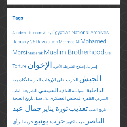
Tags
Egyptian National Archives
Academic freedom
Army
Mohamed
January 25 Revolution
Mehmed Ali
Muslim Brotherhood
Morsi
Mubarak
Sisi
الإخوان
Torture
إصلاح الشرطة
إسرائيل
الأخونة
الجيش
الحرب على الإرهاب
الحرية الأكاديمية
الداخلية
السيسي
الشريعة
السياسة الثقافية
الطب
المجلس العسكري
تاريخ الصحة
القاهرة
الشرعي
بلال فضل
تعذيب
جمال عبد
ثورة يناير
تاريخ الطب
الناصر
حرب يونيو
حرية الرأي
حرب اكتوبر