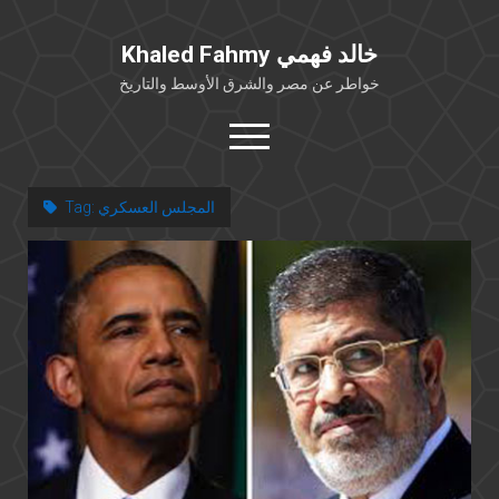
Khaled Fahmy خالد فهمي
خواطر عن مصر والشرق الأوسط والتاريخ
open
menu
twitter
facebook
المجلس العسكري
Tag:
خلفية شخصية
كتابات أكاديمية
مقالات صحافية
بوستات من فيسبوك
مقابلات في الإعلام
Languages