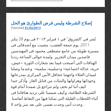
والغرب
إصلاح الشرطة وليس فرض الطوارئ هو الحل
Published
01/02/2013
نُشر في “الشروق” في ١ فبراير ٢٠١٣ فى يوم 28 يناير
2011، يوم جمعة الغضب، مشيت مع أصدقائى فى
مسيرة طويلة من جامع مصطفى محمود فى المهندسين
قاصدين ميدان التحرير. ولمدة حوالى الساعة رددنا
الهتافات التى أصبحت فيما بعد شعارات الثورة: «عيش،
حرية، عدالة اجتماعية» و«سلمية، سلمية». وعندما وصلنا
لميدان الجلاء واجهتنا جحافل الأمن المركزى بمدرعاتها
وخوذاتها وهراواتها والمئات من قنابل الغاز. وأذكر جيدا
كيف أننا لم نخف ولم نتراجع بل صمدنا أمام قوة
الشرطة الطاغية، وكيف صممنا على ترديد هتافاتنا فى
أثناء اللحظات القليلة التى تمكنا فيها من التقاط أنفاسنا.
وحدث أننى وجدت نفسى على بعد متر واحد لا…