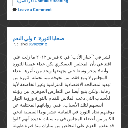
تمويل
اقرأ المزيد Continue Reading
الجمعيات
Leave a Comment
الأهلية
ضحايا الثورة: ٢ ولي النعم
Published
05/02/2012
نُشر في “أخبار الأدب” في ٥ فبراير ٢٠١٢ ما زلت علي
اقتناعي بأن المجلس العسكري يكن عداء عميقا للثورة
وأنه لا يدخر وسعا حتي يجهضها ويحد من تأثيرها. عداء
المجلس لا ينبع فقط من تخوفه مما تحمله الثورة من
تهديد لمصالحه الاقتصادية المترامية وغير الخاضعة لأية
رقابة، ولكن ينبع أيضا من التعارض الجوهري بين رؤيته
للأسباب التي دعت الملايين للقيام بالثورة ورؤية الثوار
أنفسهم لتلك الأسباب. ففي رواياتهم المختلفة عن
موقفهم تجاه الثورة في الثمانية عشر يوما العصيبة ادعي
الكثير من أعضاء المجلس في مناسبات عديدة أنهم كانوا
قد عقدوا العزم علي التخلص من مبارك منذ فترة طويلة