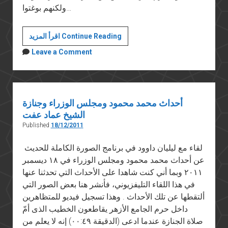
ولكنهم بوغتوا…
ضحايا
اقرأ المزيد Continue Reading
الثورة:
Leave a Comment
٢
ولي
النعم
أحداث محمد محمود ومجلس الوزراء وجنازة
الشيخ عماد عفت
Published
18/12/2011
لقاء مع ليليان داوود في برنامج الصورة الكاملة للحديث
عن أحداث محمد محمود ومجلس الوزراء في ١٨ ديسمبر
٢٠١١ وبما أني كنت شاهدا على الأحداث التي تحدثنا عنها
في هذا اللقاء التليفزيوني، فأنشر هنا بعض الصور التي
ألتقطها عن تلك الأحداث . وهذا تسجيل فيديو للمتظاهرين
داخل حرم الجامع الأزهر يقاطعون الخطيب الذى أمّ
صلاة الجنازة عندما ادعى (الدقيقة ٠٠:٤٩) إنه لا يعلم من