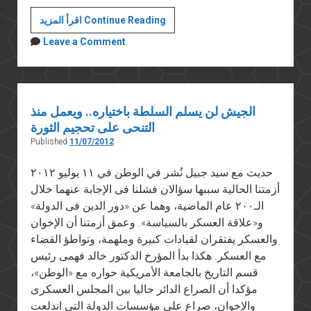
إصلاح
اقرأ المزيد Continue Reading
الشرطة
Leave a Comment
وليس
فرض
الطوارئ
هو
الجيش لن يسلم السلطة باختياره.. ويعمل منذ
الحل
التنحى على تحجيم الثورة
Published
11/07/2012
حديث مع سيد جبيل نُشر في الوطن في ١١ يوليو ٢٠١٢
أزمتنا الحالية سببها سؤالان فشلنا فى الإجابة عنهما خلال
الـ٢٠٠ عام الماضية، وهما عن «دور الدين فى الدولة»
و«علاقة العسكر بالسياسة». وعمق أزمتنا أن الإخوان
والعسكر يفتقران لقيادات كبيرة وملهمة، وتواطؤ القضاء
مع العسكر. هكذا بدأ المؤرخ الدكتور خالد فهمى رئيس
قسم التاريخ بالجامعة الأمريكية حواره مع «الوطن»،
مؤكدا أن الصراع الدائر حاليا بين المجلس العسكرى
والإخوان، صراع على مؤسسات الدولة التى اندلعت