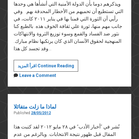
ويذكرهم دوما بأن الدولة الأمنية التي أنشأها هي وحدها
التي تستطيع أن تحميهم من الأخطار المحدقة بهم. وفي
رأيي أن الثورة التي قمنا بها في يناير ٢٠١١ كانت، في
جانب مهم منها، ثورة علي ثقافة الخوف هذه. بالطبع كنا
نثور ضد الفساد والقمع وسوء توزيع الثروة والانتهاكات
المنهجية لحقوق الآنسان الذي كان يرتكبها نظام مبارك.
وقد تجسد كل هذا…
بين
اقرأ المزيد Continue Reading
الخوف
Leave a Comment
والأمل
لماذا ما زلت متفائلا
Published
28/05/2012
نُشر في “أخبار الأدب” في ٢٨ مايو ٢٠١٢ لقد كتبت هذا
المقال قبل ظهور نتيجة الانتخابات. وبالرغم من عدم