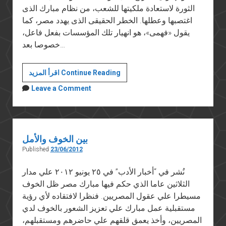
الثورة لاستعادة ملكيتها للشعب، من نظام مبارك الذى
اغتصبها وعطلها. الخطر الحقيقى الذى يهدد مصر، كما
يقول «فهمى»، هو انهيار تلك المؤسسات بفعل فاعل،
خصوصا بعد…
الجيش
اقرأ المزيد Continue Reading
لن
Leave a Comment
يسلم
السلطة
باختياره..
ويعمل
بين الخوف والأمل
منذ
Published
23/06/2012
التنحى
على
نُشر في “أخبار الأدب” في ٢٥ يونيو ٢٠١٢ علي مدار
تحجيم
الثلاثين عاما الذي حكم فيها مبارك مصر ظل الخوف
الثورة
مسيطرا علي عقول المصريين. فنظرا لافتقاده لأي رؤية
مستقبلية عمل مبارك علي تعزيز الشعور بالخوف لدي
المصريين، وأخذ يعمق قلقهم علي حاضرهم ومستقبلهم،