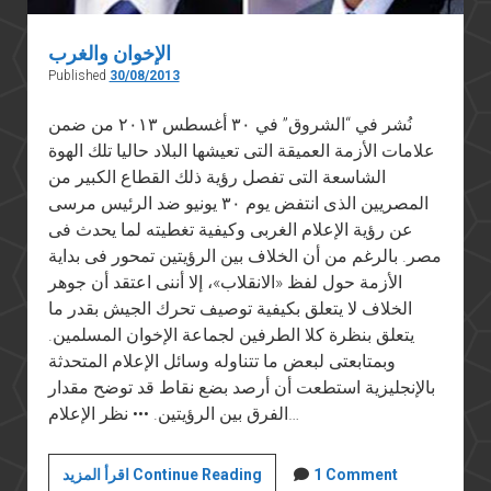
الإخوان والغرب
Published
30/08/2013
نُشر في “الشروق” في ٣٠ أغسطس ٢٠١٣ من ضمن
علامات الأزمة العميقة التى تعيشها البلاد حاليا تلك الهوة
الشاسعة التى تفصل رؤية ذلك القطاع الكبير من
المصريين الذى انتفض يوم ٣٠ يونيو ضد الرئيس مرسى
عن رؤية الإعلام الغربى وكيفية تغطيته لما يحدث فى
مصر. بالرغم من أن الخلاف بين الرؤيتين تمحور فى بداية
الأزمة حول لفظ «الانقلاب»، إلا أننى اعتقد أن جوهر
الخلاف لا يتعلق بكيفية توصيف تحرك الجيش بقدر ما
يتعلق بنظرة كلا الطرفين لجماعة الإخوان المسلمين.
وبمتابعتى لبعض ما تتناوله وسائل الإعلام المتحدثة
بالإنجليزية استطعت أن أرصد بضع نقاط قد توضح مقدار
الفرق بين الرؤيتين. ••• نظر الإعلام…
الإخوان
1 Comment
اقرأ المزيد Continue Reading