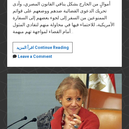
أموالٍ من الخارج بشكل ينافي القانون المصري، وأدى
تحريك الدعوى القضائية ضدهم ووضعهم على قوائم
الممنوعين من السفر إلى لجوء بعضهم إلى السفارة
الأمريكية، للاحتماء فيها في محاولة منهم لتفادي المثول
أمام القضاء لمواجهة تهم مبهمة…
حقيقة
اقرأ المزيد Continue Reading
حملة
Leave a Comment
فايزة
أبو
النجا
على
جمعيات
المجتمع
المدني