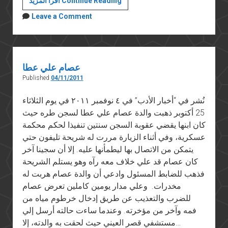
اقرأ المزيد Continue Reading
الجسد
Leave a Comment
عصام علي عطا
Published
04/11/2011
نُشر في “أخبار الأدب” في ٤ نوفمبر ٢٠١١ في يوم الثلاثاء
25 أكتوبر ذهبت والدة عصام علي عطا لسجن طره حيث
كان ابنها يقضي عقوبة السجن سنتين تنفيذا لحكم محكمة
عسكرية، وفي أثناء الزيارة مررت له شريحة تليفون حتي
يتمكن من الاتصال بها ليطمأنها عليه. إلا أن سجينا آخر
كان عصام قد علي خلاف معه رآه وهو يستلم الشريحة
فذهب للضابط المسئول وادعي أن والدة عصام هربت له
مخدرات. وعلي مدار يومين كاملين تعرض عصام
للضرب والتعذيب عن طريق إدخال خرطوم مياه من
فمه وآخر من مؤخرته. وعندما ساءت حالته أرسل إلي
مستشفي قصر العيني حيث لحقت به والدته، إلا…