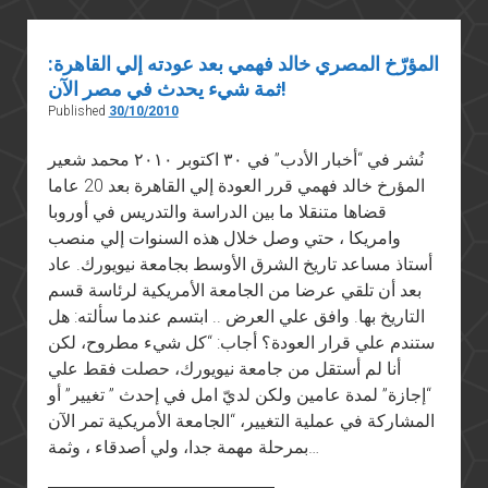
المؤرّخ المصري خالد فهمي بعد عودته إلي القاهرة:
ثمة شيء يحدث في مصر الآن!
Published
30/10/2010
نُشر في “أخبار الأدب” في ٣٠ اكتوبر ٢٠١٠ محمد شعير
المؤرخ خالد فهمي قرر العودة إلي القاهرة بعد 20 عاما
قضاها متنقلا ما بين الدراسة والتدريس في أوروبا
وامريكا ، حتي وصل خلال هذه السنوات إلي منصب
أستاذ مساعد تاريخ الشرق الأوسط بجامعة نيويورك. عاد
بعد أن تلقي عرضا من الجامعة الأمريكية لرئاسة قسم
التاريخ بها. وافق علي العرض .. ابتسم عندما سألته: هل
ستندم علي قرار العودة؟ أجاب: “كل شيء مطروح، لكن
أنا لم أستقل من جامعة نيويورك، حصلت فقط علي
“إجازة” لمدة عامين ولكن لديّ امل في إحدث ” تغيير” أو
المشاركة في عملية التغيير، “الجامعة الأمريكية تمر الآن
بمرحلة مهمة جدا، ولي أصدقاء ، وثمة…