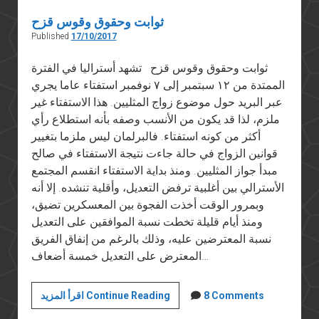
ثوابت وحقوق وقوس قزح
Published
17/10/2017
ثوابت وحقوق وقوس قزح تشهد أستراليا في الفترة
الممتدة من ١٢ سبتمبر إلى ٧ نوفمبر استفتاء عاما يجري
عبر البريد حول موضوع زواج المثليين. هذا الاستفتاء غير
ملزم، لذا قد يكون من الأنسب وصفه بأنه استطلاع رأي
أكثر من كونه استفتاء. فالبرلمان ليس ملزما بتغيير
قوانين الزواج في حالة جاءت نتيجة الاستفتاء في صالح
مبدأ جواز المثليين. ومنذ بداية الاستفتاء انقسم المجتمع
الأسترالي بين أغلبية ترفض التعديل، وأقلية تنشده. إلا أنه
وبمرور الوقت أخذت الفجوة بين المعسكرين تضيق،
ومنذ أيام قليلة تخطت نسبة الموافقين على التعديل
نسبة المعترضين عليه، وذلك بالرغم من إنفاق الفريق
المعترض على التعديل خمسة أضعاف…
ثوابت
8 Comments
اقرأ المزيد Continue Reading
وحقوق