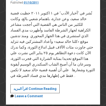
Published
01/10/2011
نُشر في “أخبار الأدب” في ١ اكتوبر ٢٠١١ حظيت قضية
خالد سعيد، وعن جدارة، باهتمام شعبي بالغ، وكانت
للكثير من الناس هي القضية التي أججت مشاعر
الكراهية لجهاز الشرطة الفاسد وأظهرت مدي الفساد
الذي استشرى في هذا الجهاز المحوري. ومنذ تدشين
موقع »كلنا خالد سعيد« وأعداد المشتركين فيه تتزايد
حتي جاوزت مئات الآلاف قبيل اندلاع الثورة، وكما ندرك
الآن كانت دعوة التظاهر يوم ٢٥ يناير التي نشرت علي
هذا الموقع تحديدا بمثابة الشرارة التي فجرت الثورة،
وسرعان ما أن أصبح الشاب السكندري الوسيم أيقونة
الثورة وشعارها. علي أن أهمية قضية خالد سعيد لا تكمن
فقط في إظهارها مدي فساد الشرطة في…
سياسات
اقرأ المزيد Continue Reading
الطب
Leave a Comment
الشرعي