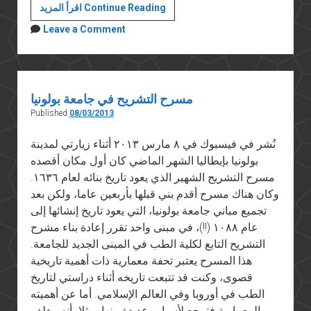
التعذيب
اقرأ المزيد Continue Reading
ما
Leave a Comment
زال
مستمرا
في
أقسام
مسرح التشريح في جامعة بولونيا
الشرطة
Published
08/03/2013
نُشر في فيسبوك في ٨ مارس ٢٠١٣ أثناء زيارتي لمدينة
بولونيا بإيطاليا الشهر الماضي كان أول مكان أقصده
مسرح التشريح الشهير الذي يعود تاريخ بنائه لعام ١٦٣٦.
وكان هناك مسرح أقدم بني قبلها بأربعين عاما، ولكن بعد
تجميع مباني جامعة بولونيا، التي يعود تاريخ إنشائها إلى
عام ١٠٨٨ (!!)، في مبنى واحد تقرر إعادة بناء مشرح
التشريح التابع لكلية الطب في المبنى الجديد للجامعة.
هذا المسرح يعتبر تحفة معمارية ذات أهمية تاريخية
قصوى، وكنت قد تتبعت تاريخه أثناء دراستي لتاريخ
الطب في أوروبا وفي العالم الإسلامي. أما عن أهميته
المعمارية فترجع لأسباب عديدة منها، مثلا، أنه مغلف