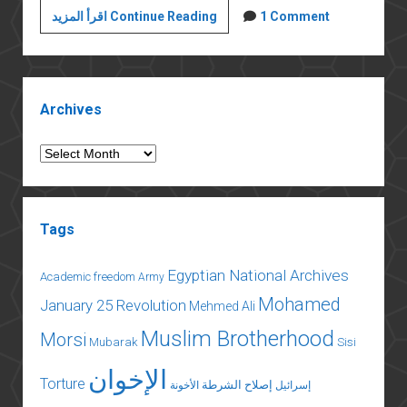
المؤرّخ
1 Comment
اقرأ المزيد Continue Reading
المصري
خالد
فهمي
Sidebar
بعد
Archives
عودته
إلي
Archives
القاهرة:
ثمة
شيء
Tags
يحدث
في
Egyptian National Archives
مصر
Academic freedom
Army
الآن!
Mohamed
January 25 Revolution
Mehmed Ali
Muslim Brotherhood
Morsi
Mubarak
Sisi
الإخوان
Torture
إصلاح الشرطة
إسرائيل
الأخونة