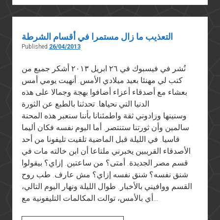
وقوس
قزح
التعذيب ما زال مستمرا في أقسام الشرطة
Published
26/04/2013
نُشر في فيسبوك في ٢٦ ابريل ٢٠١٣ أشكر جميع من
كتب لي مهنئا بعيد ميلادي الأمس. أنهيت يومي أمس
بعشاء مع أصدقاء أعزاء أضافوا بهجة وجمالا على هذه
الدنيا التي نحياها. تحدثنا بالطبع عن الثورة
وسنينها وزادوني ثقة واطمئنانا بأننا سنعبر هذه المحنة
سالمين وأن ثورتنا ستنتصر. أما اليوم نفسه فكان أليما
قاسيا. في الليلة قبل الماضية تلقيت تليفونا من أحد
الأصدقاء القريبين يخبرني ملتاعا أن ابن خالته مات في
قسم مصر الجديدة. أمتى؟ من ساعتين. إزاي؟ بيقولوا
شنق نفسه؟ شنق نفسه إزاي؟ مش عارف. طب روح
القسم ووافيني بالأخبار. طوال الليلة ونهار اليوم التالي،
أي بالأمس، توالت المكالمات التليفونية مع…