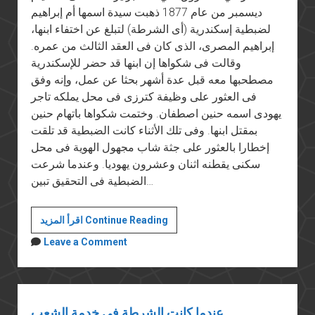
ديسمبر من عام 1877 ذهبت سيدة اسمها أم إبراهيم
لضبطية إسكندرية (أى الشرطة) لتبلغ عن اختفاء ابنها،
إبراهيم المصرى، الذى كان فى العقد الثالث من عمره.
وقالت فى شكواها إن ابنها قد حضر للإسكندرية
مصطحبها معه قبل عدة أشهر بحثا عن عمل، وإنه وفق
فى العثور على وظيفة كترزى فى محل يملكه تاجر
يهودى اسمه حنين اصطفان. وختمت شكواها باتهام حنين
بمقتل ابنها. وفى تلك الأثناء كانت الضبطية قد تلقت
إخطارا بالعثور على جثة شاب مجهول الهوية فى محل
سكنى يقطنه اثنان وعشرون يهوديا. وعندما شرعت
الضبطية فى التحقيق تبين…
صعود
اقرأ المزيد Continue Reading
وانهيار
Leave a Comment
مصلحة
الطب
الشرعى
عندما كانت الشرطة في خدمة الشعب