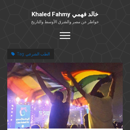
Khaled Fahmy خالد فهمي
خواطر عن مصر والشرق الأوسط والتاريخ
open
menu
twitter
facebook
الطب الشرعي
Tag:
خلفية شخصية
كتابات أكاديمية
مقالات صحافية
بوستات من فيسبوك
مقابلات في الإعلام
Languages