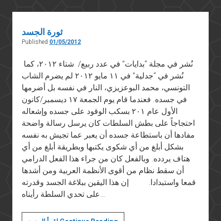
في
خدمة
الشعب
ثورة الجسد
Published
01/05/2012
نُشر في مجلة “بدايات” في عدد ربيع/ شتاء ٢٠١٢، كما
نُشر في “جدلية” في ١١ مايو ٢٠١٢ لم يضرم الشاب
التونسي، محمد البوعزيزي، النار في نفسه بل أضرمها
في جسده. فعندما قام يوم الجمعة ١٧ ديسمبر/كانون
الأول عام ٢٠١ بسكب الوقود على جسده وإشعاله
احتجاجاً على بطش السلطات كان يرسل رسالة واضحة
مفادها أن باستطاعة جسده أن يعبر عما تجيش به نفسه
بشكل أبلغ من أي شكوى يكتبها وبطريقة أبلغ من أي
هتاف يردده. وبالفعل كان من جراء هذا الفعل الدرامي
أن سقط نظام من أقوى الأنظمة العربية ومن أشدها
قمعا واستبدادا. إن هذا اليقين ببلاغة الجسد وقدرته
على تحدي السلطة رأيناه…
ثورة