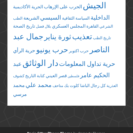
الجيش
الحرب على الإرهاب
الحرية الأكاديمية
الداخلية
السيسي
الشريعة
السياسة الثقافية
الطب
المجلس العسكري
تاريخ الصحة
القاهرة
الشرعي
بلال فضل
تعذيب
جمال عبد
ثورة يناير
تاريخ الطب
الناصر
حرب يونيو
حرية الرأي
حرب اكتوبر
دار الوثائق
حرية تداول المعلومات
عبد
الحكيم عامر
قصر العيني
كتابة التاريخ
كشوف
فلسطين
محمد علي
محمد
كل رجال الباشا
كلوت بك
العذرية
متاحف
مرسي