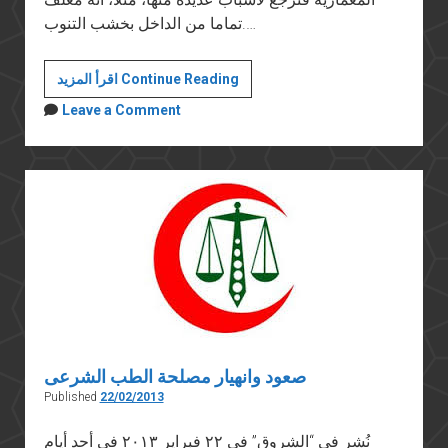
تماما من الداخل بخشب التنوب.…
مسرح
اقرأ المزيد Continue Reading
التشريح
Leave a Comment
في
جامعة
بولونيا
صعود وانهيار مصلحة الطب الشرعى
Published
22/02/2013
نُشر في “الشروق” في ٢٢ فبراير ٢٠١٣ فى أحد أيام