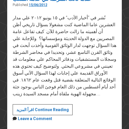
Published
15/06/2012
نُشر في “أخبار الأدب” في ١٥ يونيو ٢٠١٢ علي مدار
العشرين عاما الماضية كنت مشغولا بسؤال تاريخي أظن
أن أهميته ما زالت حاضرة للآن: كيف تفاعل عامة
المصريين مع الدولة الحديثة ومؤسساتها؟ وللإجابة علي
هذا السؤال توجهت لدار الوثائق القومية وأخذت أبحث في
وثائق القرن التاسع عشر، وتحديدا في محاضر الشرطة
وسجلات المستشفيات ودفاتر المحاكم علي معلومات قد
تعينني في مشروعي البحثي. ولتوضيح كيف تحتوي هذه
الأوراق القديمة علي إجابات لهذا السؤال الآني أسوق
الوقائع التالية المتعلقة بقضية قتل وقعت عام ١٨٦٢. في
أحد أيام أغسطس من ذلك العام فوجئ الناس بوجود جثة
مجهولة الهوية ملقاة أمام مسجد السيدة زينب.…
عندما
اقرأ المزيد Continue Reading
كانت
Leave a Comment
الشرطة