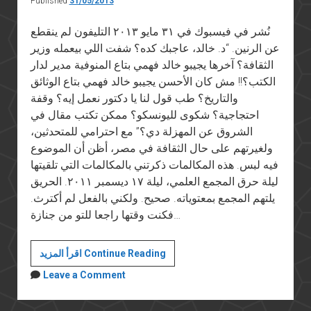
Published
31/05/2013
نُشر في فيسبوك في ٣١ مايو ٢٠١٣ التليفون لم ينقطع
عن الرنين. “د. خالد، عاجبك كده؟ شفت اللي بيعمله وزير
الثقافة؟ آخرها يجيبو خالد فهمي بتاع المنوفية مدير لدار
الكتب؟!! مش كان الأحسن يجيبو خالد فهمي بتاع الوثائق
والتاريخ؟ طب قول لنا يا دكتور نعمل إيه؟ وقفة
احتجاجية؟ شكوى لليونسكو؟ ممكن تكتب مقال في
الشروق عن المهزلة دي؟” مع احترامي للمتحدثين،
ولغيرتهم على حال الثقافة في مصر، أظن أن الموضوع
فيه لبس. هذه المكالمات ذكرتني بالمكالمات التي تلقيتها
ليلة حرق المجمع العلمي، ليلة ١٧ ديسمبر ٢٠١١. الحريق
يلتهم المجمع بمعتوياته. صحيح. ولكني بالفعل لم أكترث.
فكنت وقتها راجعا للتو من جنازة…
خالد
اقرأ المزيد Continue Reading
فهمي
Leave a Comment
بتاع
المنوفية