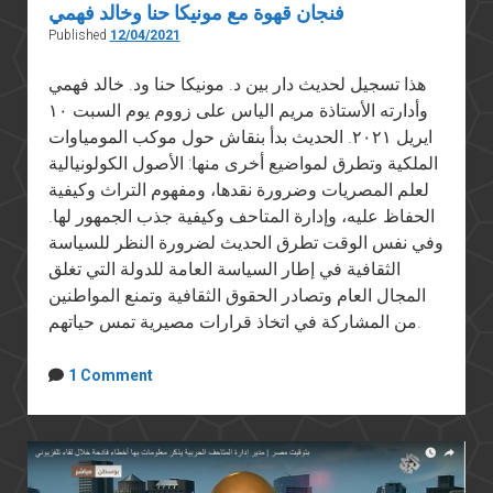
فنجان قهوة مع مونيكا حنا وخالد فهمي
Published
12/04/2021
هذا تسجيل لحديث دار بين د. مونيكا حنا ود. خالد فهمي
وأدارته الأستاذة مريم الياس على زووم يوم السبت ١٠
ايريل ٢٠٢١. الحديث بدأ بنقاش حول موكب المومياوات
الملكية وتطرق لمواضيع أخرى منها: الأصول الكولونيالية
لعلم المصريات وضرورة نقدها، ومفهوم التراث وكيفية
الحفاظ عليه، وإدارة المتاحف وكيفية جذب الجمهور لها.
وفي نفس الوقت تطرق الحديث لضرورة النظر للسياسة
الثقافية في إطار السياسة العامة للدولة التي تغلق
المجال العام وتصادر الحقوق الثقافية وتمنع المواطنين
من المشاركة في اتخاذ قرارات مصيرية تمس حياتهم.
1 Comment