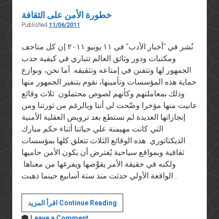
خطورة الأمن على الثقافة
Published
11/06/2011
نُشر في “أخبار الأدب” في ١١ يونيو ٢٠١١ إن كل متاحف
ومكتبات ودور وثائق العالم تتباري في كيفية جذب
الجمهور لها وتتفنن في إمتاعه وتثقيفه. أما نحن، وبوازع
حماية هذه المؤسسات وتأمينها، نقوم بتنفير الجمهور منها
وذلك بمعاملتهم وكأنهم لصوص محتملون ثلاث وقائع
عانيت منها مؤخرا وضّحت لي أننا وبالرغم من ثورتنا ومن
إنجازاتها العديدة لم نستطع بعد ترويض العقلية الأمنية
التي كانت مهيمنة علي حياتنا أثناء حكم مبارك
الديكتاتوري. هذه الوقائع الثلاث تتعلق كلها بمؤسسات
ثقافية وبمواقع سياحية يُفترض أن يكون الأمن حاميها
ولكنه في حقيقة الأمر يقوِّضها ويفرغها من معناها.
الواقعة الأولي حدثت منذ ستة أسابيع حينما ذهبت…
خطورة
اقرأ المزيد Continue Reading
الأمن
Leave a Comment