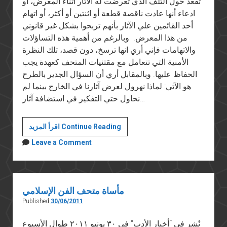
تقعد حول التلف الذي تعرضت له الآثار أثناء المعرض، أو
ادعاء أنها عادت ناقصة قطعة أو اثنتين أو أكثر، أو اتهام
أحد القائمين علي الآثار بأنهم تربحوا بشكل غير قانوني
من هذا المعرض. وبالرغم من أهمية هذه التساؤلات
والاتهامات فإني أري انها ترسخ، دون قصد، تلك النظرة
الأمنية التي تتعامل مع مقتنيات المتحف كعهدة يجب
الحفاظ عليها. وبالمقابل أري أن السؤال الجدير بالطرح
هو الآتي: لماذا نهرول لعرض آثارنا في الخارج بينما لم
نحاول حتي التفكير في استضافة آثار…
رامبرانت
اقرأ المزيد Continue Reading
ووجه
Leave a Comment
المسيح
مأساة متحف الفن الإسلامي
Published
30/06/2011
نُشر في “أخبار الأدب” في ٣٠ يونيو ٢٠١١ طوال الأسبوع