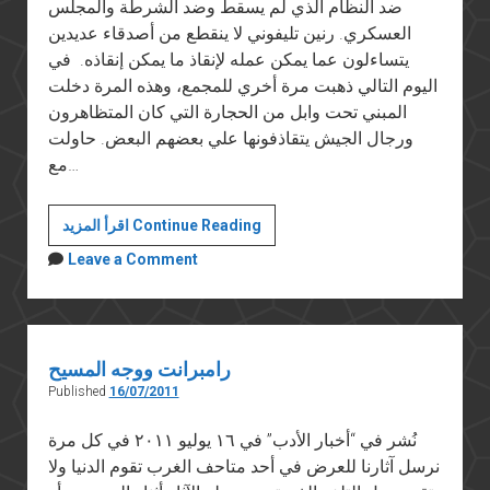
ضد النظام الذي لم يسقط وضد الشرطة والمجلس
العسكري. رنين تليفوني لا ينقطع من أصدقاء عديدين
يتساءلون عما يمكن عمله لإنقاذ ما يمكن إنقاذه. في
اليوم التالي ذهبت مرة أخري للمجمع، وهذه المرة دخلت
المبني تحت وابل من الحجارة التي كان المتظاهرون
ورجال الجيش يتقاذفونها علي بعضهم البعض. حاولت
مع…
المأساة
اقرأ المزيد Continue Reading
الحقيقية
Leave a Comment
في
حريق
المجمع
العلمي
رامبرانت ووجه المسيح
Published
16/07/2011
نُشر في “أخبار الأدب” في ١٦ يوليو ٢٠١١ في كل مرة
نرسل آثارنا للعرض في أحد متاحف الغرب تقوم الدنيا ولا