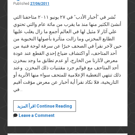
Published
27/06/2011
نُشر في “أخبار الأدب” في ٢٧ يونيو ٢٠١١ متاحفنا التي
أنشئ الكثير منها منذ ما يقرب من مائة عام والتي تحتوي
علي آثار لا مثيل لها في العالم أجمع ما زال يغلب عليها
الطابع المخزني وما زالت متأثرة بأصولها النخبوية من
حين لآخر نقرأ في الصحف خبرًا عن سرقة لوحة فنية من
أحد المتاحف، أو اكتشاف ضياع إحدي القطع عند عودة
معرض لآثارنا من الخارج، أو عدم تطابق ما وجد بمخزن
أحد المتاحف مع قوائم جرد مقتنيات ذلك المخزن. وعند
ذلك تنتهي التغطية الإعلامية للمتحف سواء منها الأثرية أو
التاريخية، فلا نكاد نقرأ أية أخبار عن معرض مؤقت أقيم
في…
مشكلة
اقرأ المزيد Continue Reading
المتاحف
Leave a Comment
المصرية