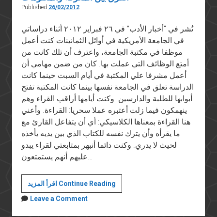
Published
26/02/2012
نُشر في “أخبار الأدب” في ٢٦ فبراير ٢٠١٢ أثناء دراساتي
في الجامعة الأمريكية في أوائل الثمانينات كنت أعمل
موظفا في مكتبة الجامعة، واعترف أن تلك كانت من
أمتع الوظائف التي عملت بها. كان من ضمن مهامي أن
أعمل مشرفا علي المكتبة في أيام السبت حينما كانت
الدراسة تعلق في الجامعة نفسها بينما كانت المكتبة تفتح
أبوابها للطلبة والدارسين. وكنت أيامها أراقب القراء وهم
ينهمكون فيما زلت أعتبره عملا سحريا: القراءة. وأعني
هنا القراءة بمعناها الكلاسيكي: أي أن يتفاعل القارئ مع
ما يقرأه وأن يترك نفسه للكتاب الذي بين يديه يأخذه
لحيث لا يدري. وكنت دائما أنبهر بمتابعتي لقراء يبدو
عليهم أنهم يستمتعون…
الفرق
اقرأ المزيد Continue Reading
بين
Leave a Comment
المعرفة