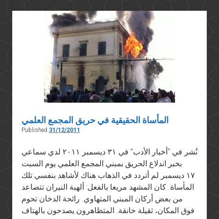
والمعلومات
المأساة الحقيقية في حريق المجمع العلمي
Published
31/12/2011
نُشر في “أخبار الأدب” في ٣١ ديسمبر ٢٠١١ لدي سماعي
بخبر اندلاع الحريق بمبني المجمع العلمي يوم السبت
١٧ ديسمبر لم أتردد في الذهاب هناك لأشاهد بنفسي تلك
المأساة. كان المشهد مريعا بالفعل: ألهبة النيران تتصاعد
من بعض أركان المبني المتهاوي. رائحة الدخان تحوم
فوق المكان، ثقيلة خانقة. المتظاهرون يصدحون بالهتاف