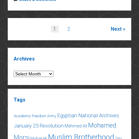
على
الثقافة
Posts
1
2
Next
pagination
Sidebar
Archives
Archives
Tags
Egyptian National Archives
Academic freedom
Army
Mohamed
January 25 Revolution
Mehmed Ali
Muslim Brotherhood
Morsi
Mubarak
Sisi