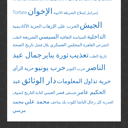
الإخوان
Torture
إصلاح الشرطة
إسرائيل
الأخونة
الجيش
الحرب على الإرهاب
الحرية الأكاديمية
الداخلية
السيسي
الشريعة
السياسة الثقافية
الطب
المجلس العسكري
تاريخ الصحة
القاهرة
الشرعي
بلال فضل
تعذيب
جمال عبد
ثورة يناير
تاريخ الطب
الناصر
حرب يونيو
حرية الرأي
حرب اكتوبر
دار الوثائق
حرية تداول المعلومات
عبد
الحكيم عامر
قصر العيني
كتابة التاريخ
كشوف
فلسطين
محمد علي
محمد
كل رجال الباشا
كلوت بك
العذرية
متاحف
مرسي