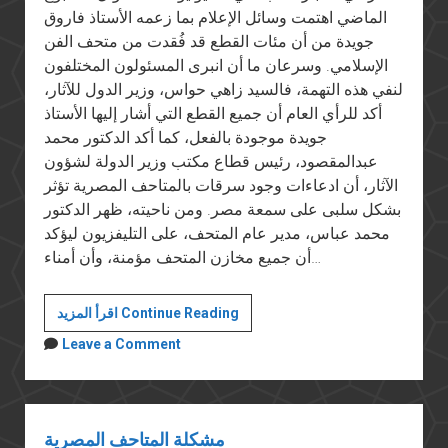
الماضي اهتمت وسائل الإعلام بما زعمه الأستاذ فاروق
جويدة من أن مئات القطع قد فُقدت من متحف الفن
الإسلامي. وسرعان ما أن انبرى المسئولون المختلفون
لنفي هذه التهمة، فالسيد زاهي حواس، وزير الدول للآثار،
أكد للرأي العام أن جميع القطع التي أشار إليها الأستاذ
جويدة موجودة بالفعل، كما أكد الدكتور محمد
عبدالمقصود، رئيس قطاع مكتب وزير الدولة لشؤون
الآثار، أن ادعاءات وجود سرقات بالمتاحف المصرية تؤثر
بشكل سلبى على سمعة مصر. ومن ناحيته، ظهر الدكتور
محمد عباس، مدير عام المتحف، على التليفزيون ليؤكد
أن جميع مخازن المتحف مؤمنة، وأن أمناء…
مأساة
اقرأ المزيد Continue Reading
متحف
Leave a Comment
الفن
الإسلامي
مشكلة المتاحف المصرية