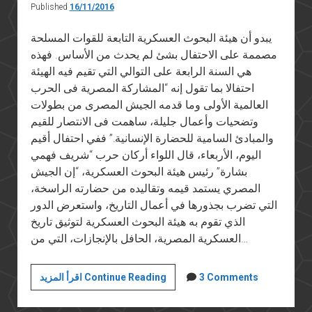
Published
16/11/2016
يبدو أن هيئة البحوث العسكرية التابعة للقوات المسلحة
مصممة على الاحتفال بشئ لم يحدث من الأساس. فهذه
هي السنة الرابعة على التوالي التي تقيم فيه الهيئة
احتفالا بما تقول إنه “المشاركة المصرية فى الحرب
العالمية الأولى وما قدمه الجيش المصرى من بطولات
وتضحيات وأعمال جليلة، ساهمت فى الانتصار للقيم
والمبادئ السامية للحضارة الإنسانية.” ففي احتفال أقيم
اليوم، الأربعاء، قال اللواء أركان حرب “شريف فهمي
بشارة” رئيس هيئة البحوث العسكرية، “إن الجيش
المصري يستمد قيمه وتقاليده من حضارته الراسخة،
التي تضرب بجذورها في أعمال التاريخ، واستعرض الدور
الذي تقوم به هيئة البحوث العسكرية لتوثيق تاريخ
العسكرية المصرية، الحافل بالإنجازات، التي من…
الاحتفال
3 Comments
اقرأ المزيد Continue Reading
باللاشئ