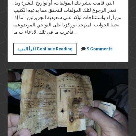
التي قامت بنشر تلك المؤلفات، أو تواريخ النشر؛ وبذا
تعذر الرجوع لتلك المؤلفات للتحقق مما يدعيه الكتيب
من آراء واستنتاجات تؤكد على سعودية الجزيرتين. أما إذا
نحينا الجوانب المنهجية وركزنا على النواحي الموضوعية
فأغرب ما في تلك الادعاءات ما…
هزيمة
9 Comments
اقرأ المزيد Continue Reading
يونيو
المستمرة
(٨):
بحق
الدم،
تيران
وصنافير
مصرية