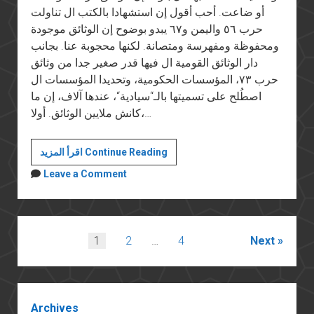
أو ضاعت. أحب أقول إن استشهادا بالكتب ال تناولت
حرب ٥٦ واليمن و٦٧ يبدو بوضوح إن الوثائق موجودة
ومحفوظة ومفهرسة ومتصانة. لكنها محجوبة عنا. بجانب
دار الوثائق القومية ال فيها قدر صغير جدا من وثائق
حرب ٧٣، المؤسسات الحكومية، وتحديدا المؤسسات ال
اصطُلح على تسميتها بالـ“سيادية“، عندها آلاف، إن ما
كانش ملايين الوثائق. أولا،…
للمرة
اقرأ المزيد Continue Reading
المليون:
Leave a Comment
فين
وثائق
حرب
اكتوبر؟
Posts
1
2
…
4
Next
pagination
Sidebar
Archives