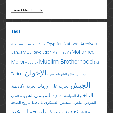
Archives
Tags
Egyptian National Archives
Academic freedom
Army
Mohamed
January 25 Revolution
Mehmed Ali
Muslim Brotherhood
Morsi
Mubarak
Sisi
الإخوان
Torture
إصلاح الشرطة
إسرائيل
الأخونة
الجيش
الحرب على الإرهاب
الحرية الأكاديمية
الداخلية
السيسي
الشريعة
السياسة الثقافية
الطب
المجلس العسكري
تاريخ الصحة
القاهرة
الشرعي
بلال فضل
تعذيب
جمال عبد
ثورة يناير
تاريخ الطب