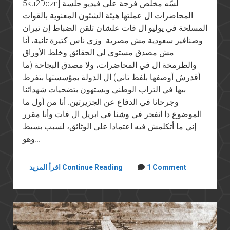
5ku2Dczn] لسّه مخلّص فرجة على فيديو جلسة
المحاضرات ال عملتها هيئة الشئون المعنوية بالقوات
المسلحة في يوليو ال فات علشان تلقن الضباط إن تيران
وصنافير سعودية مش مصرية. وزي ناس كتيرة تانية، أنا
مش مصدق مستوى لي الحقائق وخلط الأوراق
والطرمخة ال في المحاضرات، ولا مصدق البجاحة (ما
أقدرش أوصفها بلفظ تاني) ال الدولة بمؤسستها بتفرط
بيها في التراب الوطني وبستهون بتضحيات شهدائنا
وجرحانا في الدفاع عن الجزيرتين. أنا من أول ما
الموضوع دا انفجر في وشنا في ابريل ال فات وأنا مقرر
إني ما أتكلمش فيه اعتمادا على الوثائق، لسبب بسيط
وهو…
تيران
1 Comment
اقرأ المزيد Continue Reading
وصنافير
مش
زي
زيلع
والمكسيك