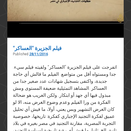
"فيلم الجزيرة "العساكر
Published
28/11/2016
.اتفرجت على فيلم الجزيرة “العساكر” ولقيته فيلم سيء
جدا ومستواه أقل من متواضع. الفيلم ما قالش أي حاجة
جديدة، واكتفى بتسجيل شهادات عدد صغير جدا من
العساكر .المشاهد التمثيلية ضعيفة المستوى ومش
مبذول فيها أي جهد أو ابتكار. ولكن الغريب هو ضحالة
الفكرة من ورا الفيلم وعدم وضوح الغرض منه، الا لو
كان الغرض التشهير وبس يعني، أولا، ما فيش أي تحليل
عميق لفكرة التجنيد الإجباري كفكرة: تاريخها، خصوصية
التجربة المصرية، مقارنة التجنيد في مصر بغيره في بلاد
تانية، إلخ. ثانيا، ما فيش أي رؤية تاريخية لسياسة التجنيد،