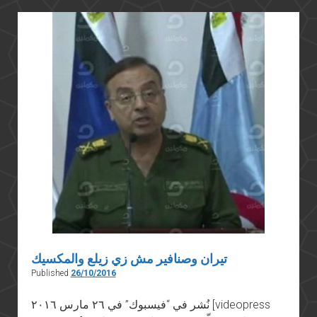
تيران وصنافير مش زي زيلع والمكسيك
Published
26/10/2016
نُشر في “فيسبوك” في ٢٦ مارس ٢٠١٦ [videopress