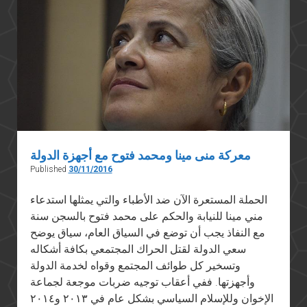
يحقق
في
فيديو
تسريب
سيناء
الأخير
معركة منى مينا ومحمد فتوح مع أجهزة الدولة
Published
30/11/2016
الحملة المستعرة الآن ضد الأطباء والتي يمثلها استدعاء
مني مينا للنيابة والحكم على محمد فتوح بالسجن سنة
مع النفاذ يجب أن توضع في السياق العام، سياق يوضح
سعي الدولة لقتل الحراك المجتمعي بكافة أشكاله
وتسخير كل طوائف المجتمع وقواه لخدمة الدولة
وأجهزتها. ففي أعقاب توجيه ضربات موجعة لجماعة
الإخوان وللإسلام السياسي بشكل عام في ٢٠١٣ و٢٠١٤