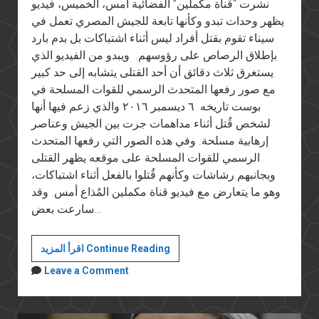
نشرت “قناة مكملين” الفضائية أمس، الخميس، فيديو
يظهر وحدات تبدو وكأنها تابعة للجيش المصري تعمل في
سيناء تقوم بقتل أفراد ليس أثناء اشتباكات بل بدم بارد
بإطلاق الرصاص على رؤوسهم. ويبدو من الفيديو الذي
يستغرق ثلاث دقائق أن أحد القتلى يتشابه إلى حد كبير
مع صور رفعها المتحدث الرسمي للقوات المسلحة في
بوست تاريخه ٦ ديسمبر ٢٠١٦ والذي زعم فيها أنها
لشخص قُتل أثناء مداهمات جرت بين الجيش وعناصر
إرهابية مسلحة. وفي هذه الصور التي رفعها المتحدث
الرسمي للقوات المسلحة على موقعه يظهر القتلى
وبجانبهم رشاشات وكأنهم قُتلوا بالفعل أثناء اشتباكات،
وهو ما يتعارض مع فيديو قناة مكملين المُذاع أمس. وقد
سارعت بعض…
يجب
اقرأ المزيد Continue Reading
على
Leave a Comment
مجلس
النواب
أن