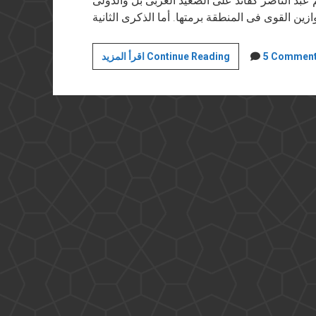
عبد الناصر كقائد على الصعيد العربى بل والدولى
أين
5 Commen
اقرأ المزيد Continue Reading
وثائق
تأميم
قناة
السويس؟