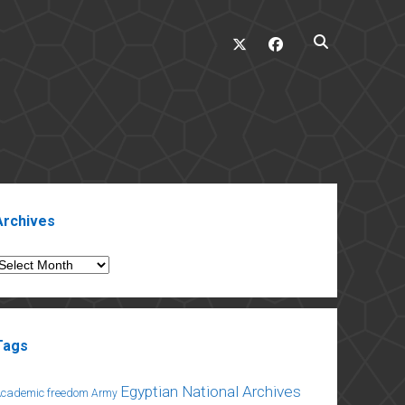
twitter
facebook
ebar
Archives
rchives
Tags
Egyptian National Archives
Academic freedom
Army