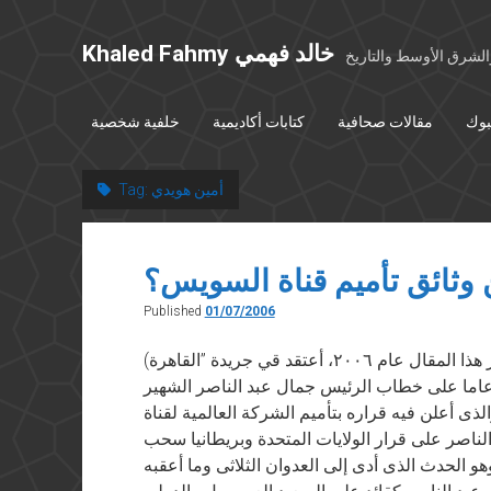
Khaled Fahmy خالد فهمي
شرق الأوسط والتاريخ
بوك
مقالات صحافية
كتابات أكاديمية
خلفية شخصية
أمين هويدي
Tag:
 وثائق تأميم قناة السويس؟
Published
01/07/2006
(ملحوظة: نُشر هذا المقال عام ٢٠٠٦، أعتقد قي جريدة ”القاهرة“) تمر فى هذه الأيام ذكرتان هامتان
عاما على خطاب الرئيس جمال عبد الناصر الشهير
لذى أعلن فيه قراره بتأميم الشركة العالمية لقناة
لناصر على قرار الولايات المتحدة وبريطانيا سحب
 الحدث الذى أدى إلى العدوان الثلاثى وما أعقبه