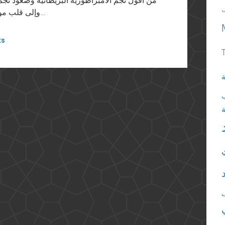
من أفول نجم الامبراطورية البريطانية وصعود نجم 
وإلى قلب موازين القوى فى المنطقة برمتها. أما الذكرى الثانية…
ts
ة