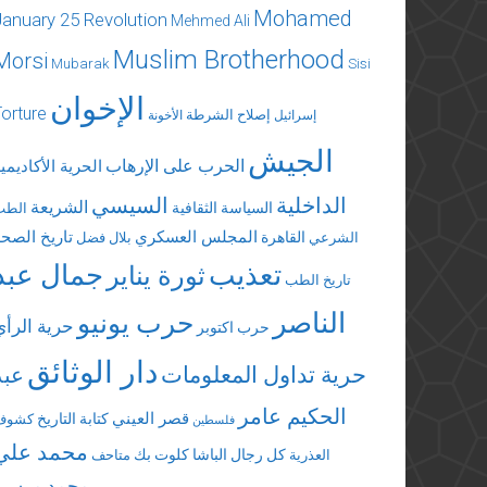
Mohamed
January 25 Revolution
Mehmed Ali
Muslim Brotherhood
Morsi
Mubarak
Sisi
الإخوان
Torture
إصلاح الشرطة
إسرائيل
الأخونة
الجيش
الحرب على الإرهاب
الحرية الأكاديمي
الداخلية
السيسي
الشريعة
السياسة الثقافية
الطب
المجلس العسكري
تاريخ الصحة
القاهرة
الشرعي
بلال فضل
تعذيب
جمال عبد
ثورة يناير
تاريخ الطب
الناصر
حرب يونيو
حرية الرأي
حرب اكتوبر
دار الوثائق
حرية تداول المعلومات
عبد
الحكيم عامر
قصر العيني
كتابة التاريخ
كشوف
فلسطين
محمد علي
كل رجال الباشا
كلوت بك
العذرية
متاحف
محمد مرسي