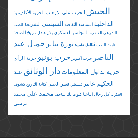
الجيش
الحرب على الإرهاب
الحرية الأكاديمية
الداخلية
السيسي
الشريعة
السياسة الثقافية
الطب
المجلس العسكري
تاريخ الصحة
القاهرة
الشرعي
بلال فضل
تعذيب
جمال عبد
ثورة يناير
تاريخ الطب
الناصر
حرب يونيو
حرية الرأي
حرب اكتوبر
دار الوثائق
حرية تداول المعلومات
عبد
الحكيم عامر
قصر العيني
كتابة التاريخ
كشوف
فلسطين
محمد علي
محمد
كل رجال الباشا
كلوت بك
العذرية
متاحف
مرسي