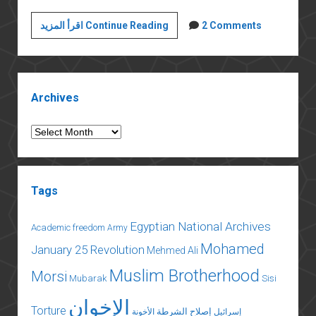
Adventures
اقرأ المزيد Continue Reading
2 Comments
in
the
Archives
Sidebar
(2)
Archives
Archives
Tags
Egyptian National Archives
Academic freedom
Army
Mohamed
January 25 Revolution
Mehmed Ali
Muslim Brotherhood
Morsi
Mubarak
Sisi
الإخوان
Torture
إصلاح الشرطة
إسرائيل
الأخونة