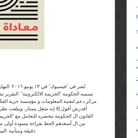
ة
نُشر في “ف
تسميه الحكومة “الجريمة الالكترونية”. التقرير
مركز دعم لتقنية المعلومات و مؤسسة حرية الفكر 
أقدرش أقول إلا إنه شغل ممتاز، وبيلفت نظ
القانون ال الحكومة بتحضره للتعامل مع “الجريمة 
من ال أسعدهم الحظ بقراءة مسودة أولى من ا
دقيقة ومتأنية. الموضوع مش هزار. الحكومة قررت أولا إن في حاجة…