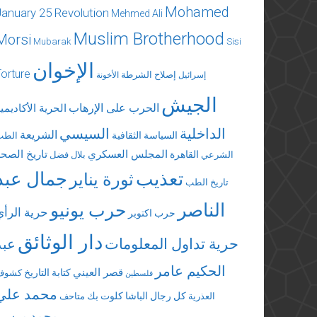
Mohamed
January 25 Revolution
Mehmed Ali
Muslim Brotherhood
Morsi
Mubarak
Sisi
الإخوان
Torture
إصلاح الشرطة
إسرائيل
الأخونة
الجيش
الحرب على الإرهاب
الحرية الأكاديمي
الداخلية
السيسي
الشريعة
السياسة الثقافية
الطب
المجلس العسكري
تاريخ الصحة
القاهرة
الشرعي
بلال فضل
تعذيب
جمال عبد
ثورة يناير
تاريخ الطب
الناصر
حرب يونيو
حرية الرأي
حرب اكتوبر
دار الوثائق
حرية تداول المعلومات
عبد
الحكيم عامر
قصر العيني
كتابة التاريخ
كشوف
فلسطين
محمد علي
كل رجال الباشا
كلوت بك
العذرية
متاحف
محمد مرسي