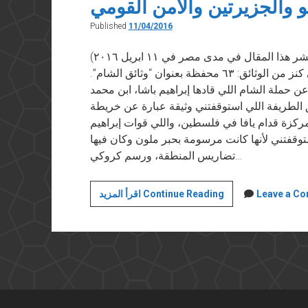
و والجزيرتين والأمن القومي
Published
11/04/2016
(نشر هذا المقال في مدى مصر في ١١ ابريل ٢٠١٦) بعد كام شهر من بداية شغلي في دار الوثائق
القومية على جيش محمد علي، وقعت على كنز من الوثائق: ٦٣ محفظة بعنوان “وثائق الشام”.
ن حملة الشام اللي قادها إبراهيم باشا، ابن محمد
١٨٤. من ضمن الوثائق الطريفة اللي استوقفتني وثيقة عبارة عن خريطة
تمركزة قدام يافا في فلسطين، واللي قوات إبراهيم
وقفتني لأنها كانت مرسومة بحبر ملون وكان فيها
تضاريس المنطقة، ورسم كروكي…
خواطر
Leave a C
اقرأ المزيد Continue Reading
بالعامية:
جوليو
والجزيرتين
والأمن
القومي