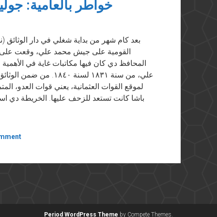
خواطر بالعامية: جولي
المحافظ دي كان فيها مكاتبات غاية في الأهمية ع
علي، من سنة ١٨٣١ لسنة ٠
لموقع القوات العثمانية، يعني قوات العدو، الم
باشا كانت تستعد للزحف عليها. الخريطة دي است
omment
Period WordPress Theme
by Compete Themes.