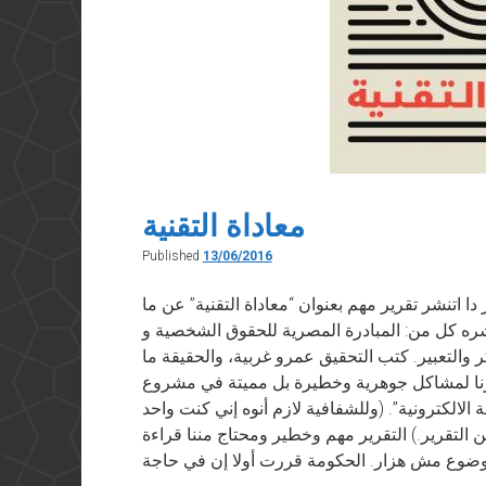
معاداة التقنية
Published
13/06/2016
يسبوك” في ١٣ يونيو ٢٠١٦ النهار دا اتنشر تقرير مهم بعنوان “معاداة التقنية” عن ما
 نشره كل من: المبادرة المصرية للحقوق الشخصية و
والتعبير. كتب التحقيق عمرو غربية، والحقيقة ما
رنا لمشاكل جوهرية وخطيرة بل مميتة في مشروع
الالكترونية”. (وللشفافية لازم أنوه إني كنت واحد
لتقرير.) التقرير مهم وخطير ومحتاج مننا قراءة