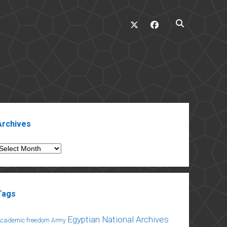
twitter
facebook
ebar
Archives
rchives
Tags
Egyptian National Archives
Academic freedom
Army