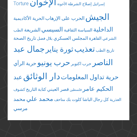
الإخوان
Torture
إصلاح الشرطة
إسرائيل
الأخونة
الجيش
الحرب على الإرهاب
الحرية الأكاديمية
الداخلية
السيسي
الشريعة
السياسة الثقافية
الطب
المجلس العسكري
تاريخ الصحة
القاهرة
الشرعي
بلال فضل
تعذيب
جمال عبد
ثورة يناير
تاريخ الطب
الناصر
حرب يونيو
حرية الرأي
حرب اكتوبر
دار الوثائق
حرية تداول المعلومات
عبد
الحكيم عامر
قصر العيني
كتابة التاريخ
كشوف
فلسطين
محمد علي
محمد
كل رجال الباشا
كلوت بك
العذرية
متاحف
مرسي