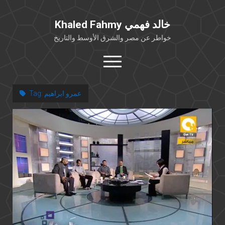
Khaled Fahmy خالد فهمي
خواطر عن مصر والشرق الأوسط والتاريخ
open
menu
twitter
facebook
عمرو ابراهيم
Tag:
خلفية شخصية
كتابات أكاديمية
مقالات صحافية
بوستات من فيسبوك
مقابلات في الإعلام
Languages