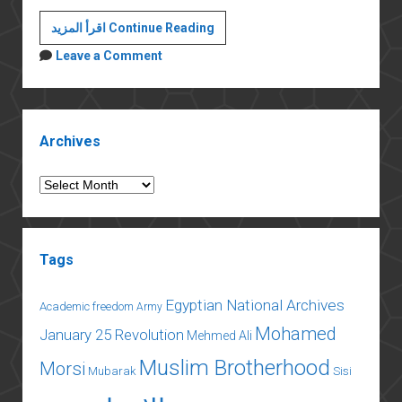
يعني
اقرأ المزيد Continue Reading
إيه
Leave a Comment
عصيان
مدني؟
وليه؟
Sidebar
Archives
Archives
Tags
Egyptian National Archives
Academic freedom
Army
Mohamed
January 25 Revolution
Mehmed Ali
Muslim Brotherhood
Morsi
Mubarak
Sisi