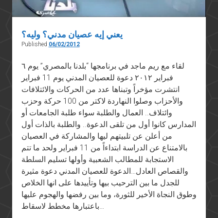
يعني إيه عصيان مدني؟ وليه؟
Published
06/02/2012
لقاء مع ريم ماجد في برنامجها “بلدنا بالمصري” يوم ٦
فبراير ٢٠١٢ دعوة للعصيان المدني يوم 11 فبراير
انتشرت مؤخراً وتبناها عدد من الحركات والائتلافات
والأحزاب وصلوا النهاردة لاكتر من 100 حركة وحزب
وائتلاف.. العمال والطلبة سواء طلبة الجامعات أو
المدارس كانوا أول من تلقى الدعوة.. والطلبة بالذات أول
من أعلن عن تلبيتهم ليها والمشاركة في العصيان
بالامتناع عن الدراسة ابتداءاً من 11 فبراير ولحد ما تتم
الاستجابة للمطالب الشعبية وأولها تسليم السلطة
والقصاص العادل…الدعوة للعصيان المدني دعوة مثيرة
للجدل ما بين الترحيب بيها وتأييدها على انها الخلاص
وطوق النجاة الأخير للثورة، وما بين رفضها والهجوم عليها
باعتبارها مخطط لاسقاط…