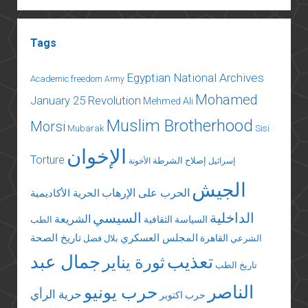
Tags
Egyptian National Archives
Academic freedom
Army
Mohamed
January 25 Revolution
Mehmed Ali
Muslim Brotherhood
Morsi
Mubarak
Sisi
الإخوان
Torture
إصلاح الشرطة
إسرائيل
الأخونة
الجيش
الحرب على الإرهاب
الحرية الأكاديمية
الداخلية
السيسي
الشريعة
السياسة الثقافية
الطب
المجلس العسكري
تاريخ الصحة
القاهرة
الشرعي
بلال فضل
تعذيب
جمال عبد
ثورة يناير
تاريخ الطب
الناصر
حرب يونيو
حرية الرأي
حرب اكتوبر