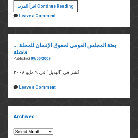
بيان
اقرأ المزيد Continue Reading
من
Leave a Comment
مجموعة
"ضد
الإعدام"
إلى
بعثة المجلس القومي لحقوق الإنسان للمحلة …
المجلس
فاشلة
القومي
Published
09/05/2008
لحقوق
نُشر في “البديل” في ٩ مايو ٢٠٠٨
الإنسان
Leave a Comment
Sidebar
Archives
Archives