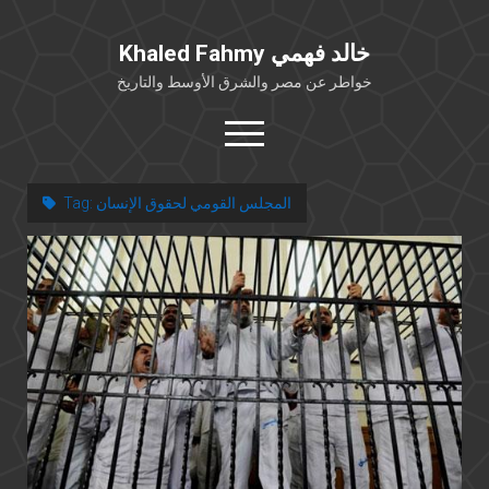
Khaled Fahmy خالد فهمي
خواطر عن مصر والشرق الأوسط والتاريخ
open
menu
twitter
facebook
المجلس القومي لحقوق الإنسان
Tag:
خلفية شخصية
كتابات أكاديمية
مقالات صحافية
بوستات من فيسبوك
مقابلات في الإعلام
Languages