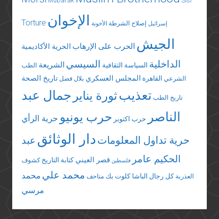
Mubarak
Sisi
الإخوان
Torture
إصلاح الشرطة
إسرائيل
الأخونة
الجيش
الحرب على الإرهاب
الحرية الأكاديمية
الداخلية
السيسي
الشريعة
السياسة الثقافية
الطب
المجلس العسكري
تاريخ الصحة
القاهرة
الشرعي
بلال فضل
تعذيب
جمال عبد
ثورة يناير
تاريخ الطب
الناصر
حرب يونيو
حرية الرأي
حرب اكتوبر
دار الوثائق
حرية تداول المعلومات
عبد
الحكيم عامر
قصر العيني
كتابة التاريخ
كشوف
فلسطين
محمد علي
محمد
كل رجال الباشا
كلوت بك
العذرية
متاحف
مرسي