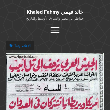
Khaled Fahmy خالد فهمي
خواطر عن مصر والشرق الأوسط والتاريخ
open
menu
twitter
facebook
الإعلام
Tag:
خلفية شخصية
كتابات أكاديمية
مقالات صحافية
بوستات من فيسبوك
مقابلات في الإعلام
Languages