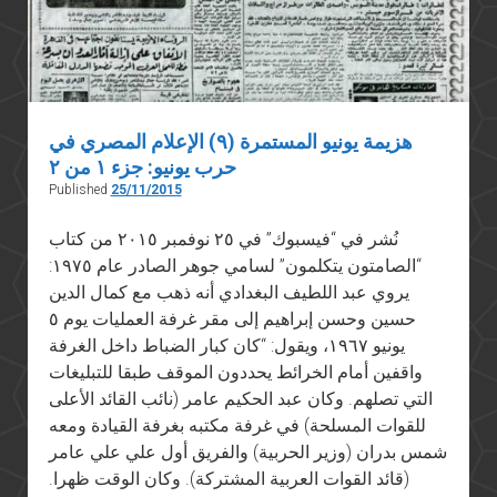
هزيمة يونيو المستمرة (٩) الإعلام المصري في
حرب يونيو: جزء ١ من ٢
Published
25/11/2015
نُشر في “فيسبوك” في ٢٥ نوفمبر ٢٠١٥ من كتاب
“الصامتون يتكلمون” لسامي جوهر الصادر عام ١٩٧٥:
يروي عبد اللطيف البغدادي أنه ذهب مع كمال الدين
حسين وحسن إبراهيم إلى مقر غرفة العمليات يوم ٥
يونيو ١٩٦٧، ويقول: “كان كبار الضباط داخل الغرفة
واقفين أمام الخرائط يحددون الموقف طبقا للتبليغات
التي تصلهم. وكان عبد الحكيم عامر (نائب القائد الأعلى
للقوات المسلحة) في غرفة مكتبه بغرفة القيادة ومعه
شمس بدران (وزير الحربية) والفريق أول علي علي عامر
(قائد القوات العربية المشتركة). وكان الوقت ظهرا.