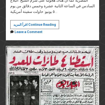
المصرية كما أن هناك هجوما على شرم الشيخ. البلاغ
السادس في الساعة الثانية عشرة وخمس دقائق من يوم
٥ يونيو: حاولت سفينة أمريكية…
هزيمة
اقرأ المزيد Continue Reading
يونيو
Leave a Comment
المستمرة
(١٠):
الإعلام
المصري
في
حرب
يونيو
جزء
٢
من
٢