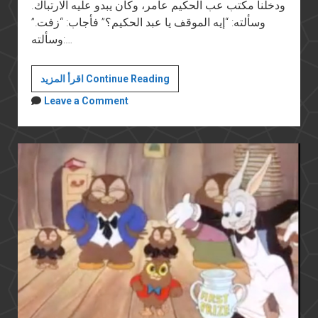
ودخلنا مكتب عب الحكيم عامر، وكان يبدو عليه الارتباك.
وسألته: “إيه الموقف يا عبد الحكيم؟” فأجاب: “زفت.”
وسألته:…
هزيمة
اقرأ المزيد Continue Reading
يونيو
Leave a Comment
المستمرة
(٩)
الإعلام
المصري
في
حرب
يونيو:
جزء
١
من
٢