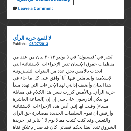
شِنكر
Leave a Comment
وتغطيته
لثورة
يناير
لا لقمع حرية الرأي
Published
05/07/2013
نُشر في “فيسبوك” في ٥ يوليو ٢٠١٣ بيان من عدد من
منظمات حقوق الإنسان تدين الإجراءات الاستثنائية التي
اتخذت بالأمس بحق عدد من القنوات التليفزيونية
الإسلامية والعاملين فيها. أنا أوافق على كل ما جاء في
هذا البيان وأضيف إدانتي لهذ الإجراءات التي تهدد مبدأ
حرية الرأي. وبالأمس كررت نفس هذا الكلام في مقابلة
مع بيكي أندرسون على سي إن إن (الساعة العاشرة
مساء) وقلت لها إنني أدين هذه الإجراءات الاستثنائية
وأرفض أن تقوم السلطات الجديدة بمصادرة حق الرأي
والتعبير. وقد كنت كتبت مقالا يوم 18 يناير في جريدة
الشروق تندد أيضا بحكم قضائي كان قد صدر بإغلاق قناة