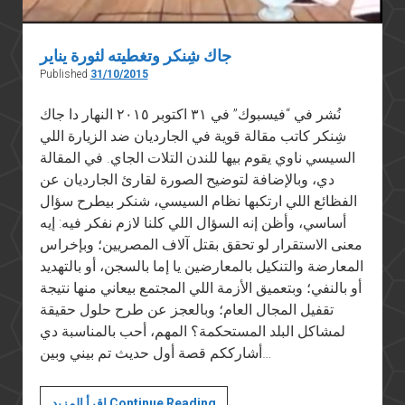
جاك شِنكر وتغطيته لثورة يناير
Published
31/10/2015
نُشر في “فيسبوك” في ٣١ اكتوبر ٢٠١٥ النهار دا جاك
شِنكر كاتب مقالة قوية في الجارديان ضد الزيارة اللي
السيسي ناوي يقوم بيها للندن التلات الجاي. في المقالة
دي، وبالإضافة لتوضيح الصورة لقارئ الجارديان عن
الفظائع اللي ارتكبها نظام السيسي، شنكر بيطرح سؤال
أساسي، وأظن إنه السؤال اللي كلنا لازم نفكر فيه: إيه
معنى الاستقرار لو تحقق بقتل آلاف المصريين؛ وبإخراس
المعارضة والتنكيل بالمعارضين يا إما بالسجن، أو بالتهديد
أو بالنفي؛ وبتعميق الأزمة اللي المجتمع بيعاني منها نتيجة
تقفيل المجال العام؛ وبالعجز عن طرح حلول حقيقة
لمشاكل البلد المستحكمة؟ المهم، أحب بالمناسبة دي
أشارككم قصة أول حديث تم بيني وبين…
جاك
اقرأ المزيد Continue Reading