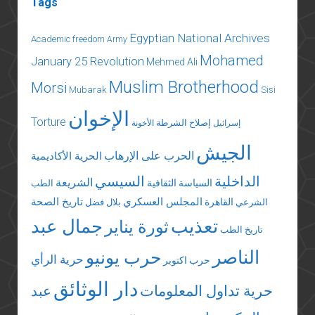
Tags
Egyptian National Archives
Academic freedom
Army
Mohamed
January 25 Revolution
Mehmed Ali
Muslim Brotherhood
Morsi
Mubarak
Sisi
الإخوان
Torture
إصلاح الشرطة
إسرائيل
الأخونة
الجيش
الحرب على الإرهاب
الحرية الأكاديمية
الداخلية
السيسي
الشريعة
السياسة الثقافية
الطب
المجلس العسكري
تاريخ الصحة
القاهرة
الشرعي
بلال فضل
تعذيب
جمال عبد
ثورة يناير
تاريخ الطب
الناصر
حرب يونيو
حرية الرأي
حرب اكتوبر
دار الوثائق
حرية تداول المعلومات
عبد