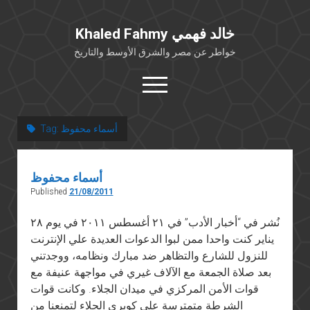
Khaled Fahmy خالد فهمي
خواطر عن مصر والشرق الأوسط والتاريخ
open
menu
twitter
facebook
أسماء محفوظ
Tag:
خلفية شخصية
أسماء محفوظ
كتابات أكاديمية
Published
21/08/2011
مقالات صحافية
نُشر في “أخبار الأدب” في ٢١ أغسطس ٢٠١١ في يوم ٢٨
بوستات من فيسبوك
يناير كنت واحدا ممن لبوا الدعوات العديدة علي الإنترنت
مقابلات في الإعلام
للنزول للشارع والتظاهر ضد مبارك ونظامه، ووجدتني
Languages
بعد صلاة الجمعة مع الآلاف غيري في مواجهة عنيفة مع
قوات الأمن المركزي في ميدان الجلاء. وكانت قوات
الشرطة متمترسة علي كوبري الجلاء لتمنعنا من