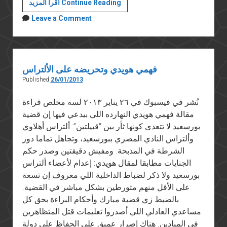
عن
اقرأ المزيد Continue Reading
الفاشية
Leave a Comment
والفاشيين
فهمي هويدي وتحريضه على الألتراس
Published
26/01/2013
نُشر في فيسبوك في ٢٦ يناير ٢٠١٣ لسه مخلص قراءة
مقالة فهمي هويدي النهارده اللي بيدعي فيها إن قضية
بورسعيد لا تتعدى كونها ثأر بين “قبيلتين”: ألتراس أهلاوي
وألتراس النادي المصري ببورسعيد، وتجاهل تماما دور
الشرطة في المذبحة. ومفيش دقيقتين وصدر حكم
الجنايات مطابقا لمقال هويدي: إعدام لأعضاء ألتراس
بورسعيد ولا ذكر لضباط الداخلية اللي معروف إن تسعة
على الأقل منهم متورطين بشكل مباشر في القضية.
بالضبط زي قضية مبارك وأحكام البراءة بحق كل
مساعدي العادلي اللي أصدروا تعليمات قتل المتظاهرين
في الميادين. هناك إصرار عميق على الحفاظ على دولة