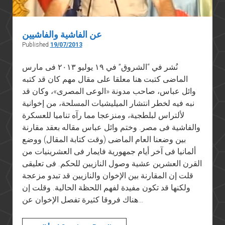
عن الفاشية والفاشيين
Published
19/07/2013
نُشر في “الشروق” في ١٩ يوليو ٢٠١٣ فى مارس
الماضى كتبت هنا معلقا على مقال مهم كان قد كتبه
وائل عباس، صاحب مدونة «الوعى المصرى»، وكان قد
نبه فيه لخطر انتشار الميليشيات المسلحة، من إخوانية
لألتراس لبلطجية، ومنزعجا مما رآه تناميا للعسكرة
والفاشية فى مصر. وختم وائل عباس مقاله بعقد مقارنة
بين وضعنا العام الماضى (وقت كتابة المقال) ووضع
ألمانيا فى آخر أيام جمهورية فايمار فى العشرينيات من
القرن العشرين عشية وصول النازيين للحكم. فى تعليقى
قلت إن المقارنة بين الإخوان والنازيين قد تبدو مزعجة
ولكنها قد تكون مفيدة لفهم اللحظة الحالية. وقلت إن
هناك فروقا كثيرة تفصل الإخوان عن…