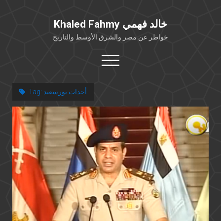
Khaled Fahmy خالد فهمي
خواطر عن مصر والشرق الأوسط والتاريخ
open
menu
twitter
facebook
أحداث بورسعيد
Tag:
خلفية شخصية
كتابات أكاديمية
مقالات صحافية
بوستات من فيسبوك
مقابلات في الإعلام
Languages