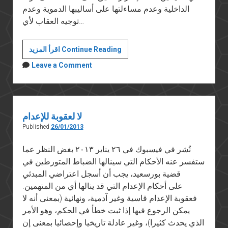
الداخلية وعدم مساءلتها على أساليبها الدموية وعدم
توجيه العقاب لأي…
فهمي
اقرأ المزيد Continue Reading
هويدي
Leave a Comment
وتحريضه
على
الألتراس
لا لعقوبة للإعدام
Published
26/01/2013
نُشر في فيسبوك في ٢٦ يناير ٢٠١٣ بغض النظر عما
ستفسر عنه الأحكام التي سينالها الضباط المتورطين في
قضية بورسعيد، يجب أن أسجل اعتراضي المبدئي
على أحكام الإعدام التي قد ينالها أي من المتهمين.
فعقوبة الإعدام قاسية وغير آدمية، ونهائية (بمعنى أنه لا
يمكن الرجوع فيها إذا ثبت خطأ في الحكم، وهو الأمر
الذي يحدث كثيرا)، وغير عادلة تاريخيا وإحصائيا بمعنى إن