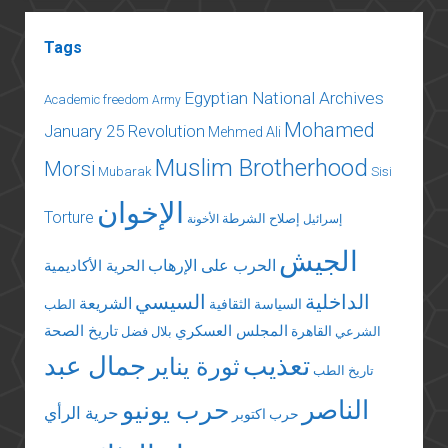
Tags
Egyptian National Archives
Academic freedom
Army
Mohamed
January 25 Revolution
Mehmed Ali
Muslim Brotherhood
Morsi
Mubarak
Sisi
الإخوان
Torture
إصلاح الشرطة
إسرائيل
الأخونة
الجيش
الحرب على الإرهاب
الحرية الأكاديمية
الداخلية
السيسي
الشريعة
السياسة الثقافية
الطب
المجلس العسكري
تاريخ الصحة
القاهرة
الشرعي
بلال فضل
تعذيب
جمال عبد
ثورة يناير
تاريخ الطب
الناصر
حرب يونيو
حرية الرأي
حرب اكتوبر